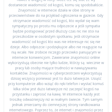
dostaniecie wiadomość od kogoś, komu się spodobaliście.
Znajomość w internecie działa w obie strony w
przeciwieństwie do na przykład ogłoszenia w gazecie. Gdy
otrzymacie wiadomość od kogoś, kto wydał się wam
sympatyczny po prostu mu odpiszecie a jeśli sympatia
będzie postępować przed dłuższy czas nic nie stoi na
przeszkodzie w osobistym spotkaniu. Jeśli otrzymacie
wiadomość od kogoś kto was nie interesuje nic się nie
dzieje. Albo odpiszcie i podziękujcie albo nie reagujcie na
nią wcale. Nie zrobicie niczego przeciwko panującym w
internecie konwencjom. Zawieranie znajomości online
wykorzystują obecnie nie tylko ludzie, którzy są wiecznie w
pracy lub osoby mające trudności w nawiązywaniu
kontaktów. Znajomości w cyberprzestrzeni wykorzystują
dzisiaj wszyscy ponieważ jest to dużo łatwiejsze. Usiąść
przy komputerze albo wziąć do ręki telefon i wysłać komuś
kilka słów jest dużo łatwiejsze niż zaczepić kogoś na
przystanku i zaprosić na kawę. W internecie każdy jest
troszkę odważniejszy niż w realnym świecie. Tym samym
jednak zmierzamy do ciemnejszej strony randkowania
internetowego. Poprzez to, że internet i znajomości przez