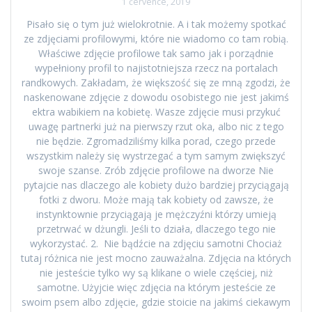
1 července, 2019
Pisało się o tym już wielokrotnie. A i tak możemy spotkać
ze zdjęciami profilowymi, które nie wiadomo co tam robią.
Właściwe zdjęcie profilowe tak samo jak i porządnie
wypełniony profil to najistotniejsza rzecz na portalach
randkowych. Zakładam, że większość się ze mną zgodzi, że
naskenowane zdjęcie z dowodu osobistego nie jest jakimś
ektra wabikiem na kobietę. Wasze zdjęcie musi przykuć
uwagę partnerki już na pierwszy rzut oka, albo nic z tego
nie będzie. Zgromadziliśmy kilka porad, czego przede
wszystkim należy się wystrzegać a tym samym zwiększyć
swoje szanse. Zrób zdjęcie profilowe na dworze Nie
pytajcie nas dlaczego ale kobiety dużo bardziej przyciągają
fotki z dworu. Może mają tak kobiety od zawsze, że
instynktownie przyciągają je mężczyźni którzy umieją
przetrwać w dżungli. Jeśli to działa, dlaczego tego nie
wykorzystać. 2. Nie bądźcie na zdjęciu samotni Chociaż
tutaj różnica nie jest mocno zauważalna. Zdjęcia na których
nie jesteście tylko wy są klikane o wiele częściej, niż
samotne. Użyjcie więc zdjęcia na którym jesteście ze
swoim psem albo zdjęcie, gdzie stoicie na jakimś ciekawym