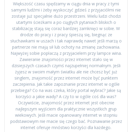
Większość czasu spędzamy w ciągu dnia w pracy z tymi
samymi ludźmi i żeby wyskoczyć gdzieś z przyjaciółmi nie
zostaje już specjalnie dużo przestrzeni. Wielu ludzi chodzi
utartymi ścieżkami a po ciągłych pytaniach bliskich o
stabilizację stają się coraz bardziej zamknięci w sobie. W
drodze do pracy i z pracy śpieszą się, biegnąc ze
słuchawkami w uszach i tak naprawdę nawet jeśli marzą o
partnerze nie mają sił lub ochoty na zmianę zachowania.
Najwyżej sobie popłaczą z przyjacielem przy lampce wina.
Zawieranie znajomości przez internet stało się w
dzisiejszych czasach czymś najzupełniej normalnym. Jeśli
żyjesz w swoim małym światku ale nie chcesz być już
singlem, znajomość przez internet może być punktem
zaczepienia. Jak takie zapoznanie przez internet w ogóle
przebiega? Co na was czeka, który portal wybrać? Jakie są
korzyści a jakie wady? A czy to w ogóle coś dla was?
Oczywiście, znajomość przez internet jest obecnie
najlepszym wyjściem dla praktycznie wszystkich grup
wiekowych. Jeśli macie opanowany internet w stopniu
podstawowym nie macie się czego bać. Poznawanie przez
internet oferuje mnóstwo korzyści dla każdego.