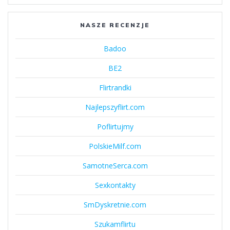
NASZE RECENZJE
Badoo
BE2
Flirtrandki
Najlepszyflirt.com
Poflirtujmy
PolskieMilf.com
SamotneSerca.com
Sexkontakty
SmDyskretnie.com
Szukamflirtu