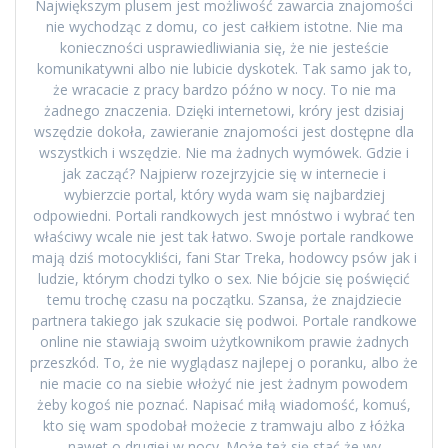
Największym plusem jest możliwość zawarcia znajomości
nie wychodząc z domu, co jest całkiem istotne. Nie ma
konieczności usprawiedliwiania się, że nie jesteście
komunikatywni albo nie lubicie dyskotek. Tak samo jak to,
że wracacie z pracy bardzo późno w nocy. To nie ma
żadnego znaczenia. Dzięki internetowi, króry jest dzisiaj
wszędzie dokoła, zawieranie znajomości jest dostępne dla
wszystkich i wszędzie. Nie ma żadnych wymówek. Gdzie i
jak zacząć? Najpierw rozejrzyjcie się w internecie i
wybierzcie portal, który wyda wam się najbardziej
odpowiedni. Portali randkowych jest mnóstwo i wybrać ten
właściwy wcale nie jest tak łatwo. Swoje portale randkowe
mają dziś motocykliści, fani Star Treka, hodowcy psów jak i
ludzie, którym chodzi tylko o sex. Nie bójcie się poświęcić
temu trochę czasu na początku. Szansa, że znajdziecie
partnera takiego jak szukacie się podwoi. Portale randkowe
online nie stawiają swoim użytkownikom prawie żadnych
przeszkód. To, że nie wyglądasz najlepej o poranku, albo że
nie macie co na siebie włożyć nie jest żadnym powodem
żeby kogoś nie poznać. Napisać miłą wiadomość, komuś,
kto się wam spodobał możecie z tramwaju albo z łóżka
nawet o drugiej w nocy. Może też się stać że wy