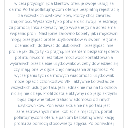
w celu przyciągnięcia klientów oferuje swoje usługi za
darmo Portal poflirtujmy.com oferuje bezpłatną rejestrację
dla wszystkich użytkowników, którzy chcą zawrzeć
znajomość. Wystarczy tylko potwierdzić swoją rejestrację
za pomocą linku aktywacyjnego wysłanego na adres email i
wypełnić profil. Następnie zarówno kobiety jak i mężczyźni
mogą przeglądać profile użytkowników w swoim regionie,
oceniać ich, dodawać do ulubionych i przeglądać inne
profile jak długo tylko pragną. Elementem bezpłatnej oferty
poflirtujmy.com jest także możliwość kontaktowania
wybranych przez siebie użytkowników, żeby dowiedzieć się
czy mają one w ogóle chęć nawiązania znajomości.Po
wyczerpaniu tych darmowych wiadomości użytkownik
może opłacić członkostwo VIP i aktywnie korzystać ze
wszystkich usług portalu. Jeśli jednak nie ma na to ochoty
nic się nie dzieje. Profil zostaje aktywny i do jego skrzynki
będą zapewne także trafiać wiadomości od innych
użytkowników. Ponieważ aktualnie na portalu jest
zarejestrowanych mniej kobiet niż mężczyzn, portal
poflirtujmy.com oferuje paniom bezpłatną weryfikację
profilu za pomocą stosownego zdjęcia. Po pomyślnej