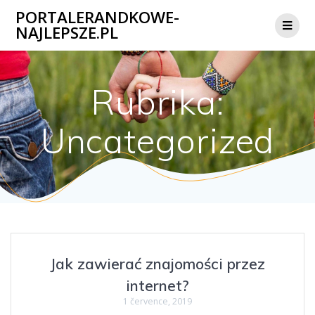
Přeskočit
PORTALERANDKOWE-
na
NAJLEPSZE.PL
obsah
Rubrika:
Uncategorized
Jak zawierać znajomości przez
internet?
1 července, 2019