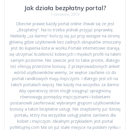
Jak działa bezpłatny portal?
1 července, 2019
Obecnie prawie każdy portal online chwali się że jest
„Bezpłatny“. Na to trzeba jednak przyjąć poprawkę.
Niekiedy „za darmo“ kończy się już przy wstępie na stronę
główną gdzie użytkownik bez żadnych skrupułów zmuszany
jest do kupienia kota w worku.Portale internetowe starają
się utrzymać liczebność kobiecych i męskich profili na takim
samym poziomie. Nie zawsze jest to takie proste, dlatego
też oferują przeróżne bonusy. Z przeprowadzonych ankiet
wśród użytkowników wiemy, że więkse zaufanie co do
portali randkowych mają mężczyźni. I dlatego jest ich na
takich portalach więcej. Nie każdy ma wszystko za darmo
Aby operatorzy stron mogli osiągnąć upragnioną
równowagę pomiędzy mężczyznami i kobietami
postanowili zaoferować wybranym grupom użytkowników
bonusy a także bezpłatne usługi. Nie znajdziemy już dzisiaj
portalu, który ma wszystkie usługi płatne zarówno dla
kobiet i mężczyzn. Idealnym przykładem jest portal
poflirtujmy.com Ma on już stałe miejsce na polskim rynku i